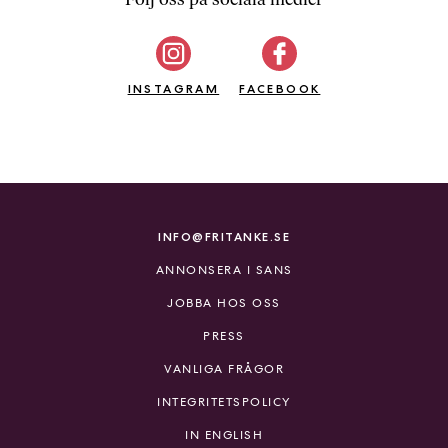
b
ö
c
INSTAGRAM
k
FACEBOOK
e
r
o
n
l
i
INFO@FRITANKE.SE
n
ANNONSERA I SANS
e
h
JOBBA HOS OSS
o
PRESS
s
F
VANLIGA FRÅGOR
r
INTEGRITETSPOLICY
i
T
IN ENGLISH