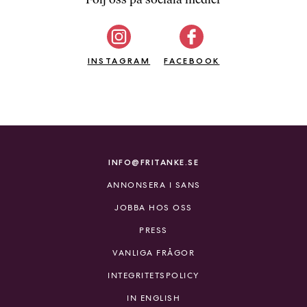
b
ö
c
INSTAGRAM
k
FACEBOOK
e
r
o
n
l
i
INFO@FRITANKE.SE
n
ANNONSERA I SANS
e
h
JOBBA HOS OSS
o
PRESS
s
F
VANLIGA FRÅGOR
r
INTEGRITETSPOLICY
i
T
IN ENGLISH