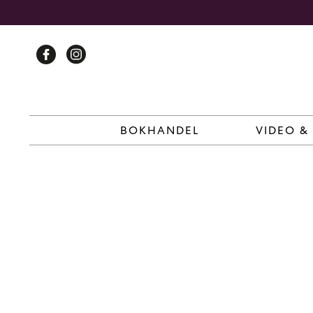
Skip
to
content
BOKHANDEL
VIDEO &