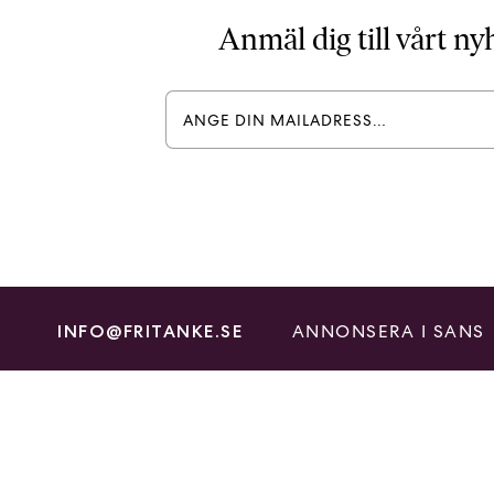
Anmäl dig till vårt n
ANNONSERA I SANS
INFO@FRITANKE.SE