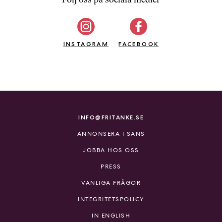
b
ö
c
INSTAGRAM
k
FACEBOOK
e
r
o
n
l
i
INFO@FRITANKE.SE
n
ANNONSERA I SANS
e
h
JOBBA HOS OSS
o
PRESS
s
F
VANLIGA FRÅGOR
r
INTEGRITETSPOLICY
i
T
IN ENGLISH