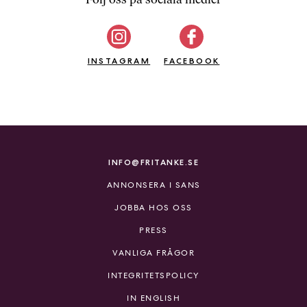
b
ö
c
INSTAGRAM
k
FACEBOOK
e
r
o
n
l
i
INFO@FRITANKE.SE
n
ANNONSERA I SANS
e
h
JOBBA HOS OSS
o
PRESS
s
F
VANLIGA FRÅGOR
r
INTEGRITETSPOLICY
i
T
IN ENGLISH