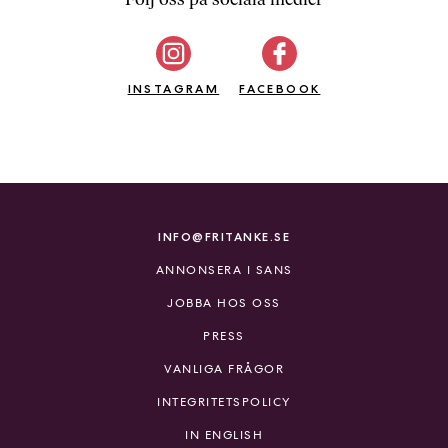
b
ö
c
INSTAGRAM
k
FACEBOOK
e
r
o
n
l
i
INFO@FRITANKE.SE
n
ANNONSERA I SANS
e
h
JOBBA HOS OSS
o
PRESS
s
F
VANLIGA FRÅGOR
r
INTEGRITETSPOLICY
i
T
IN ENGLISH