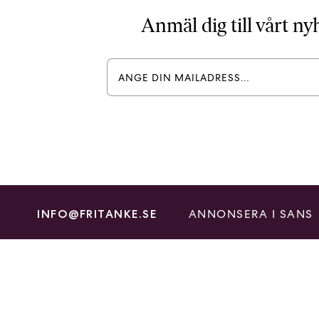
Anmäl dig till vårt n
ANNONSERA I SANS
INFO@FRITANKE.SE