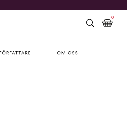
0
FÖRFATTARE
OM OSS