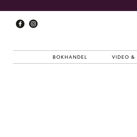
Skip
to
content
BOKHANDEL
VIDEO &