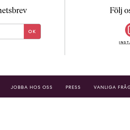
i
T
yhetsbrev
Följ o
a
n
k
e
INS
JOBBA HOS OSS
PRESS
VANLIGA FRÅ