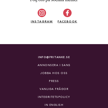
b
ö
c
INSTAGRAM
k
FACEBOOK
e
r
o
n
l
i
INFO@FRITANKE.SE
n
ANNONSERA I SANS
e
h
JOBBA HOS OSS
o
PRESS
s
F
VANLIGA FRÅGOR
r
INTEGRITETSPOLICY
i
T
IN ENGLISH