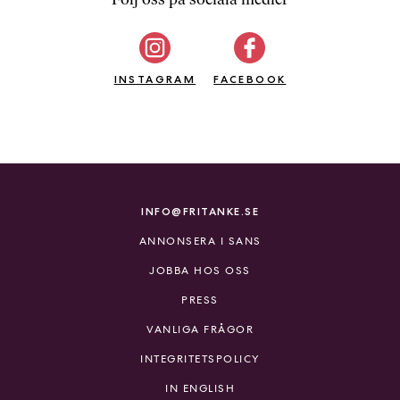
b
ö
c
INSTAGRAM
k
FACEBOOK
e
r
o
n
l
i
INFO@FRITANKE.SE
n
ANNONSERA I SANS
e
h
JOBBA HOS OSS
o
PRESS
s
F
VANLIGA FRÅGOR
r
INTEGRITETSPOLICY
i
T
IN ENGLISH