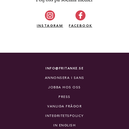
b
ö
c
INSTAGRAM
k
FACEBOOK
e
r
o
n
l
i
INFO@FRITANKE.SE
n
ANNONSERA I SANS
e
h
JOBBA HOS OSS
o
PRESS
s
F
VANLIGA FRÅGOR
r
INTEGRITETSPOLICY
i
T
IN ENGLISH