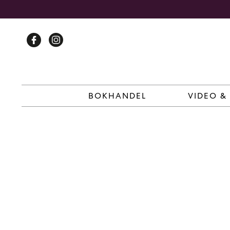
Skip
to
content
BOKHANDEL
VIDEO &