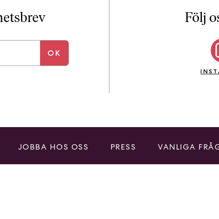
i
T
yhetsbrev
Följ o
a
n
k
e
INS
JOBBA HOS OSS
PRESS
VANLIGA FRÅ