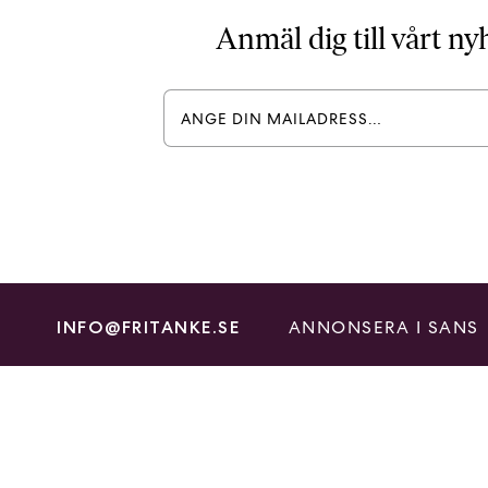
Anmäl dig till vårt n
ANNONSERA I SANS
INFO@FRITANKE.SE