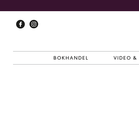
Skip
to
content
BOKHANDEL
VIDEO &