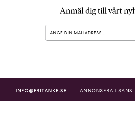
Anmäl dig till vårt n
ANNONSERA I SANS
INFO@FRITANKE.SE