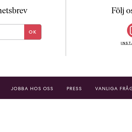
i
T
yhetsbrev
Följ o
a
n
k
e
INS
JOBBA HOS OSS
PRESS
VANLIGA FRÅ