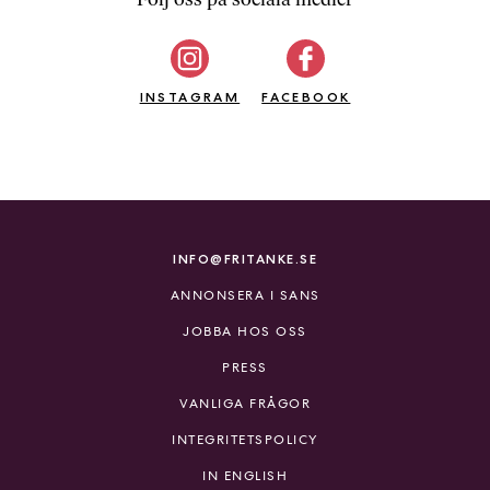
b
ö
c
INSTAGRAM
k
FACEBOOK
e
r
o
n
l
i
INFO@FRITANKE.SE
n
ANNONSERA I SANS
e
h
JOBBA HOS OSS
o
PRESS
s
F
VANLIGA FRÅGOR
r
INTEGRITETSPOLICY
i
T
IN ENGLISH