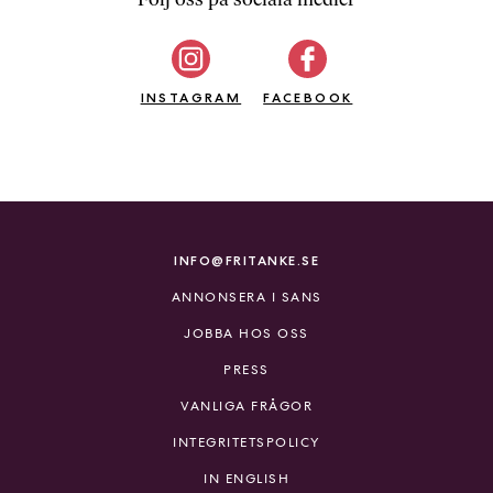
b
ö
c
INSTAGRAM
k
FACEBOOK
e
r
o
n
l
i
INFO@FRITANKE.SE
n
ANNONSERA I SANS
e
h
JOBBA HOS OSS
o
PRESS
s
F
VANLIGA FRÅGOR
r
INTEGRITETSPOLICY
i
T
IN ENGLISH