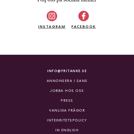
b
ö
c
INSTAGRAM
k
FACEBOOK
e
r
o
n
l
i
INFO@FRITANKE.SE
n
ANNONSERA I SANS
e
h
JOBBA HOS OSS
o
PRESS
s
F
VANLIGA FRÅGOR
r
INTEGRITETSPOLICY
i
T
IN ENGLISH