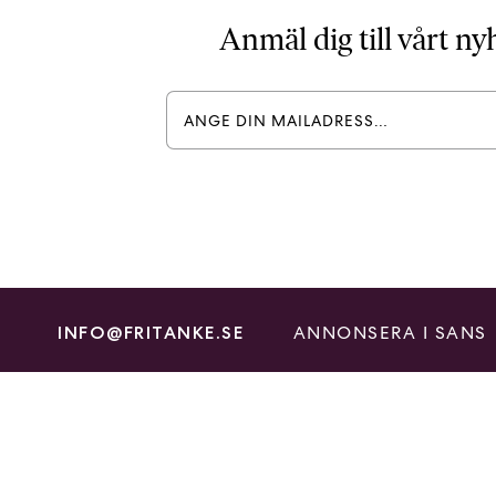
Anmäl dig till vårt n
ANNONSERA I SANS
INFO@FRITANKE.SE