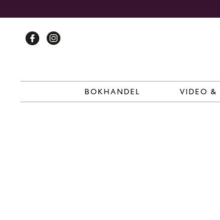
Skip
to
content
BOKHANDEL
VIDEO &