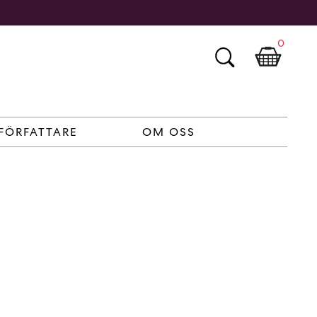
0
FÖRFATTARE
OM OSS