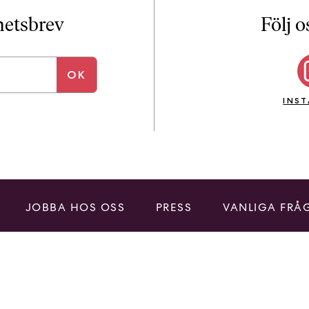
i
T
yhetsbrev
Följ o
a
n
k
e
INS
JOBBA HOS OSS
PRESS
VANLIGA FRÅ