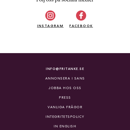
b
ö
c
INSTAGRAM
k
FACEBOOK
e
r
o
n
l
i
INFO@FRITANKE.SE
n
ANNONSERA I SANS
e
h
JOBBA HOS OSS
o
PRESS
s
F
VANLIGA FRÅGOR
r
INTEGRITETSPOLICY
i
T
IN ENGLISH