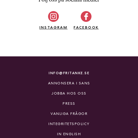
b
ö
c
INSTAGRAM
k
FACEBOOK
e
r
o
n
l
i
INFO@FRITANKE.SE
n
ANNONSERA I SANS
e
h
JOBBA HOS OSS
o
PRESS
s
F
VANLIGA FRÅGOR
r
INTEGRITETSPOLICY
i
T
IN ENGLISH