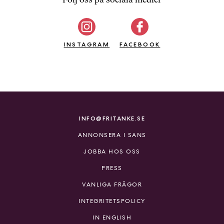
b
ö
c
INSTAGRAM
k
FACEBOOK
e
r
o
n
l
i
INFO@FRITANKE.SE
n
ANNONSERA I SANS
e
h
JOBBA HOS OSS
o
PRESS
s
F
VANLIGA FRÅGOR
r
INTEGRITETSPOLICY
i
T
IN ENGLISH