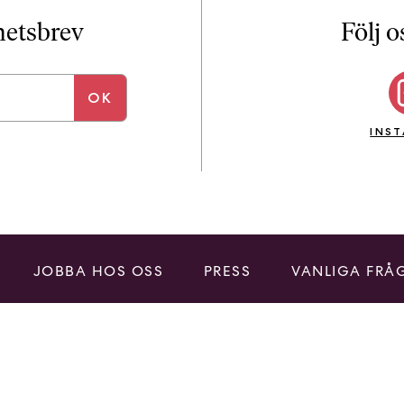
i
T
yhetsbrev
Följ o
a
n
k
e
INS
JOBBA HOS OSS
PRESS
VANLIGA FRÅ