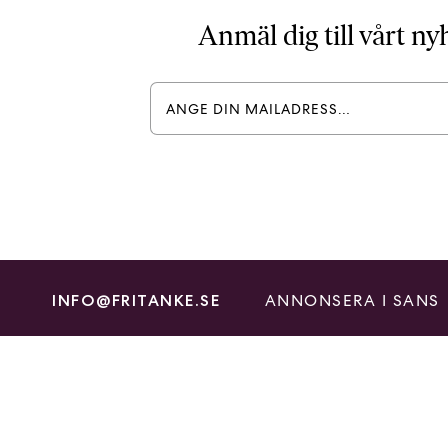
Anmäl dig till vårt n
ANNONSERA I SANS
INFO@FRITANKE.SE