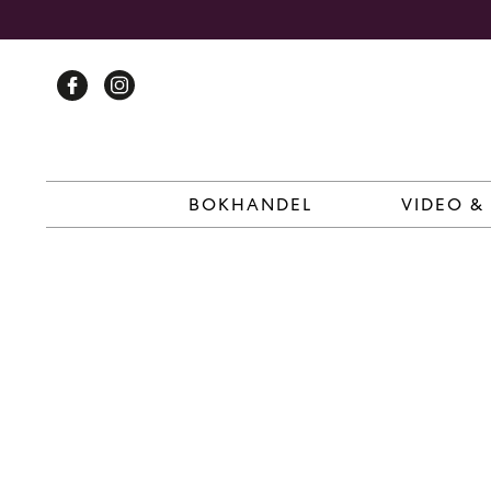
Skip
to
content
BOKHANDEL
VIDEO &