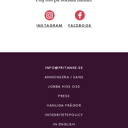
b
ö
c
INSTAGRAM
k
FACEBOOK
e
r
o
n
l
i
INFO@FRITANKE.SE
n
ANNONSERA I SANS
e
h
JOBBA HOS OSS
o
PRESS
s
F
VANLIGA FRÅGOR
r
INTEGRITETSPOLICY
i
T
IN ENGLISH