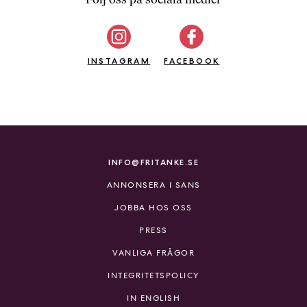
b
ö
c
INSTAGRAM
k
FACEBOOK
e
r
o
n
l
i
INFO@FRITANKE.SE
n
ANNONSERA I SANS
e
h
JOBBA HOS OSS
o
PRESS
s
F
VANLIGA FRÅGOR
r
INTEGRITETSPOLICY
i
T
IN ENGLISH