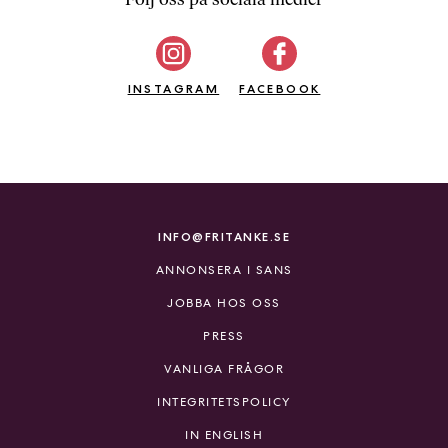
b
ö
c
INSTAGRAM
k
FACEBOOK
e
r
o
n
l
i
INFO@FRITANKE.SE
n
ANNONSERA I SANS
e
h
JOBBA HOS OSS
o
PRESS
s
F
VANLIGA FRÅGOR
r
INTEGRITETSPOLICY
i
T
IN ENGLISH