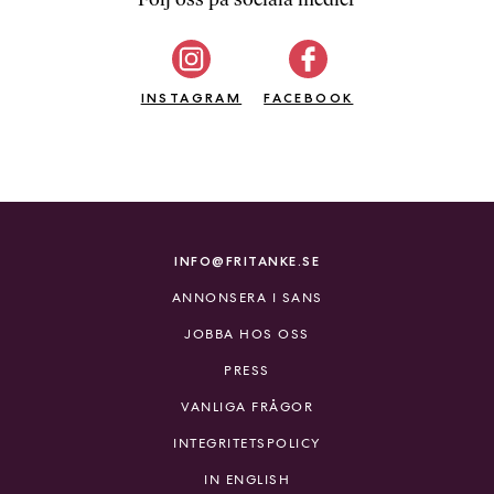
b
ö
c
INSTAGRAM
k
FACEBOOK
e
r
o
n
l
i
INFO@FRITANKE.SE
n
ANNONSERA I SANS
e
h
JOBBA HOS OSS
o
PRESS
s
F
VANLIGA FRÅGOR
r
INTEGRITETSPOLICY
i
T
IN ENGLISH