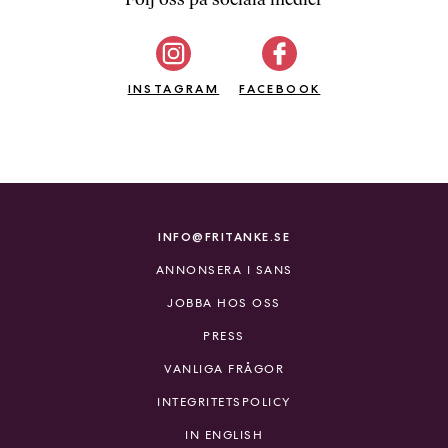
b
ö
c
INSTAGRAM
k
FACEBOOK
e
r
o
n
l
i
INFO@FRITANKE.SE
n
ANNONSERA I SANS
e
h
JOBBA HOS OSS
o
PRESS
s
F
VANLIGA FRÅGOR
r
INTEGRITETSPOLICY
i
T
IN ENGLISH