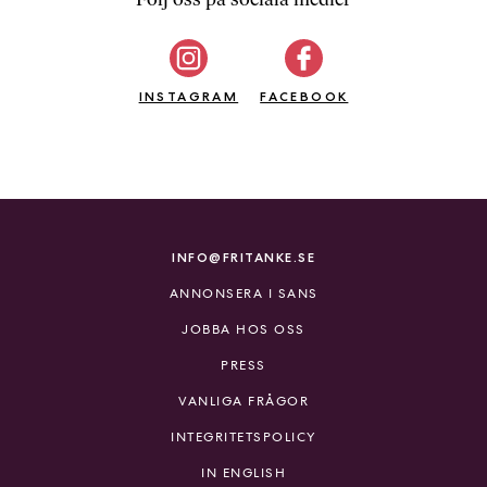
b
ö
c
INSTAGRAM
k
FACEBOOK
e
r
o
n
l
i
INFO@FRITANKE.SE
n
ANNONSERA I SANS
e
h
JOBBA HOS OSS
o
PRESS
s
F
VANLIGA FRÅGOR
r
INTEGRITETSPOLICY
i
T
IN ENGLISH