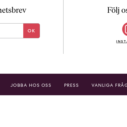
i
T
yhetsbrev
Följ o
a
n
k
e
INS
JOBBA HOS OSS
PRESS
VANLIGA FRÅ