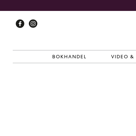
Skip
to
content
BOKHANDEL
VIDEO &