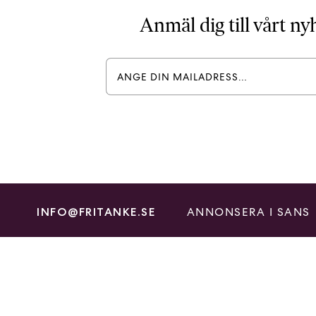
Anmäl dig till vårt n
ANNONSERA I SANS
INFO@FRITANKE.SE