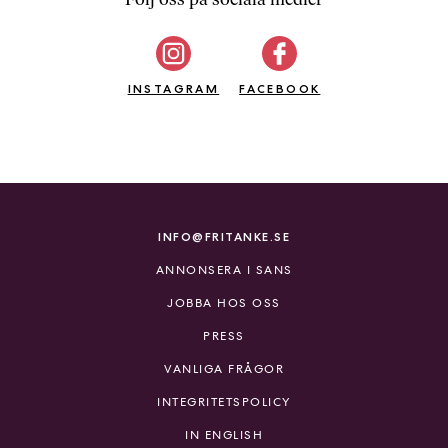
b
ö
c
INSTAGRAM
k
FACEBOOK
e
r
o
n
l
i
INFO@FRITANKE.SE
n
ANNONSERA I SANS
e
h
JOBBA HOS OSS
o
PRESS
s
F
VANLIGA FRÅGOR
r
INTEGRITETSPOLICY
i
T
IN ENGLISH