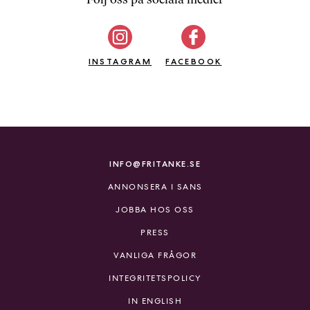
b
ö
c
INSTAGRAM
k
FACEBOOK
e
r
o
n
l
i
INFO@FRITANKE.SE
n
ANNONSERA I SANS
e
h
JOBBA HOS OSS
o
PRESS
s
F
VANLIGA FRÅGOR
r
INTEGRITETSPOLICY
i
T
IN ENGLISH