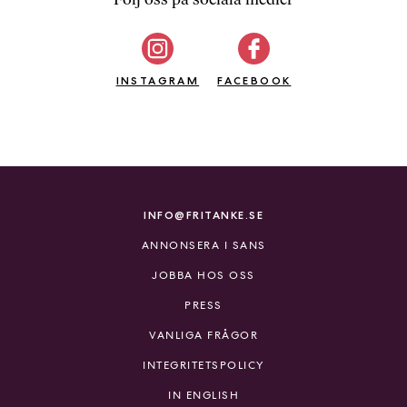
b
ö
c
INSTAGRAM
k
FACEBOOK
e
r
o
n
l
i
INFO@FRITANKE.SE
n
ANNONSERA I SANS
e
h
JOBBA HOS OSS
o
PRESS
s
F
VANLIGA FRÅGOR
r
INTEGRITETSPOLICY
i
T
IN ENGLISH