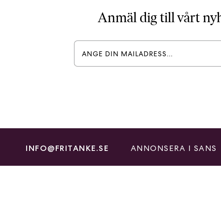
Anmäl dig till vårt n
ANNONSERA I SANS
INFO@FRITANKE.SE