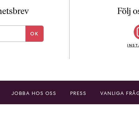
i
T
yhetsbrev
Följ o
a
n
k
e
INS
JOBBA HOS OSS
PRESS
VANLIGA FRÅ