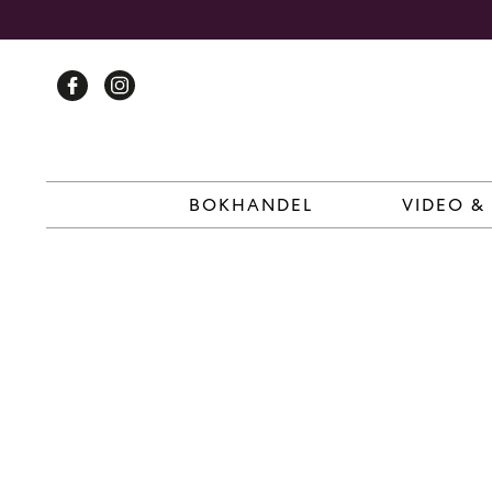
Skip
to
content
BOKHANDEL
VIDEO &