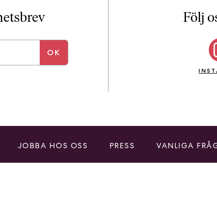
i
T
yhetsbrev
Följ o
a
n
k
e
INS
JOBBA HOS OSS
PRESS
VANLIGA FRÅ