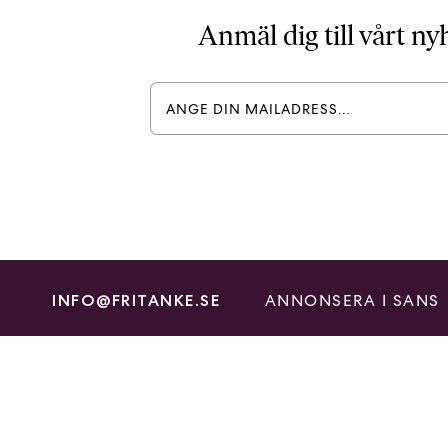
Anmäl dig till vårt n
ANNONSERA I SANS
INFO@FRITANKE.SE