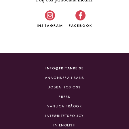
b
ö
c
INSTAGRAM
k
FACEBOOK
e
r
o
n
l
i
INFO@FRITANKE.SE
n
ANNONSERA I SANS
e
h
JOBBA HOS OSS
o
PRESS
s
F
VANLIGA FRÅGOR
r
INTEGRITETSPOLICY
i
T
IN ENGLISH