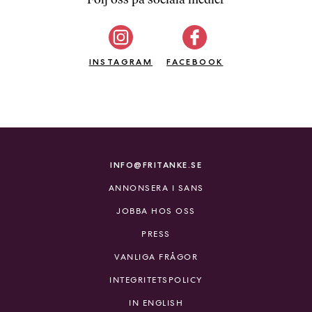
b
ö
c
INSTAGRAM
k
FACEBOOK
e
r
o
n
l
i
INFO@FRITANKE.SE
n
ANNONSERA I SANS
e
h
JOBBA HOS OSS
o
PRESS
s
F
VANLIGA FRÅGOR
r
INTEGRITETSPOLICY
i
T
IN ENGLISH