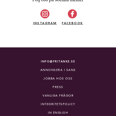
b
ö
c
INSTAGRAM
k
FACEBOOK
e
r
o
n
l
i
INFO@FRITANKE.SE
n
ANNONSERA I SANS
e
h
JOBBA HOS OSS
o
PRESS
s
F
VANLIGA FRÅGOR
r
INTEGRITETSPOLICY
i
T
IN ENGLISH