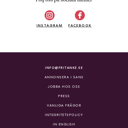
b
ö
c
INSTAGRAM
k
FACEBOOK
e
r
o
n
l
i
INFO@FRITANKE.SE
n
ANNONSERA I SANS
e
h
JOBBA HOS OSS
o
PRESS
s
F
VANLIGA FRÅGOR
r
INTEGRITETSPOLICY
i
T
IN ENGLISH