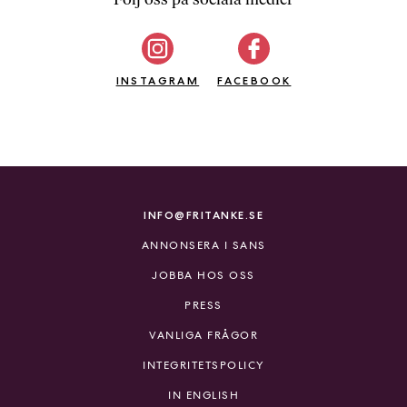
b
ö
c
INSTAGRAM
k
FACEBOOK
e
r
o
n
l
i
INFO@FRITANKE.SE
n
ANNONSERA I SANS
e
h
JOBBA HOS OSS
o
PRESS
s
F
VANLIGA FRÅGOR
r
INTEGRITETSPOLICY
i
T
IN ENGLISH