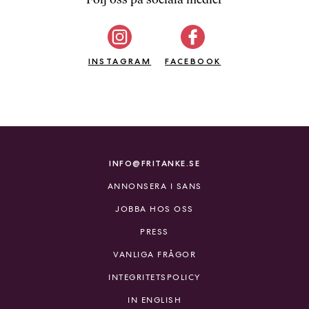
b
ö
c
INSTAGRAM
k
FACEBOOK
e
r
o
n
l
i
INFO@FRITANKE.SE
n
ANNONSERA I SANS
e
h
JOBBA HOS OSS
o
PRESS
s
F
VANLIGA FRÅGOR
r
INTEGRITETSPOLICY
i
T
IN ENGLISH