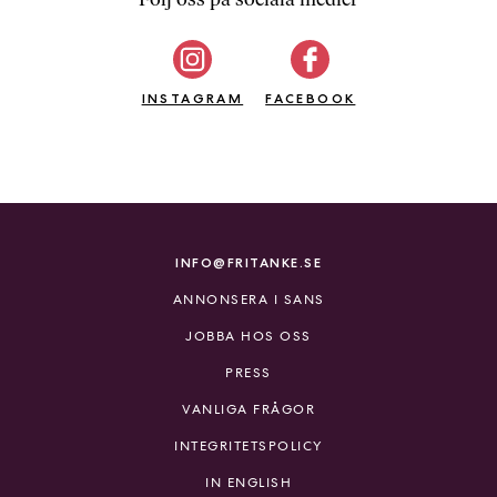
b
ö
c
INSTAGRAM
k
FACEBOOK
e
r
o
n
l
i
INFO@FRITANKE.SE
n
ANNONSERA I SANS
e
h
JOBBA HOS OSS
o
PRESS
s
F
VANLIGA FRÅGOR
r
INTEGRITETSPOLICY
i
T
IN ENGLISH