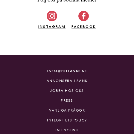
b
ö
c
INSTAGRAM
k
FACEBOOK
e
r
o
n
l
i
INFO@FRITANKE.SE
n
ANNONSERA I SANS
e
h
JOBBA HOS OSS
o
PRESS
s
F
VANLIGA FRÅGOR
r
INTEGRITETSPOLICY
i
T
IN ENGLISH