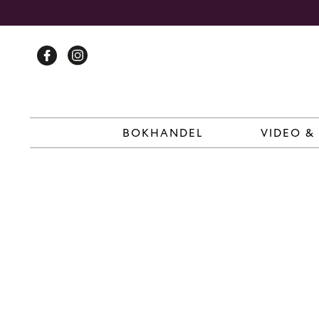
Skip
to
content
BOKHANDEL
VIDEO &