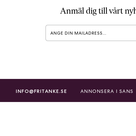
Anmäl dig till vårt n
ANNONSERA I SANS
INFO@FRITANKE.SE