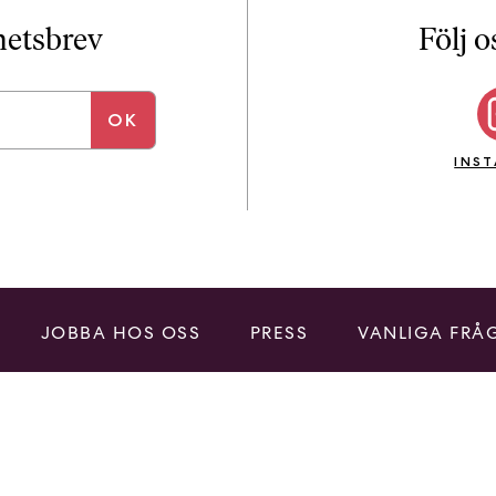
i
T
yhetsbrev
Följ o
a
n
k
e
INS
JOBBA HOS OSS
PRESS
VANLIGA FRÅ