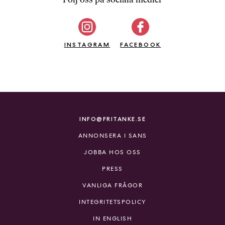
b
ö
c
INSTAGRAM
k
FACEBOOK
e
r
o
n
l
i
INFO@FRITANKE.SE
n
ANNONSERA I SANS
e
h
JOBBA HOS OSS
o
PRESS
s
F
VANLIGA FRÅGOR
r
INTEGRITETSPOLICY
i
T
IN ENGLISH