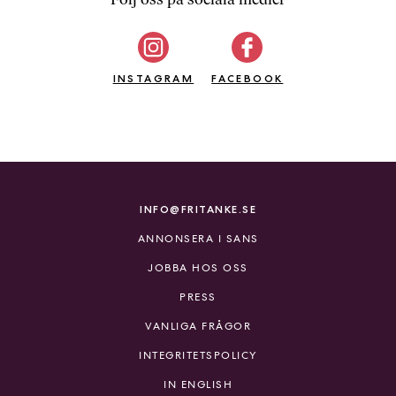
b
ö
c
INSTAGRAM
k
FACEBOOK
e
r
o
n
l
i
INFO@FRITANKE.SE
n
ANNONSERA I SANS
e
h
JOBBA HOS OSS
o
PRESS
s
F
VANLIGA FRÅGOR
r
INTEGRITETSPOLICY
i
T
IN ENGLISH