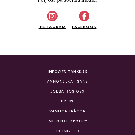
b
ö
c
INSTAGRAM
k
FACEBOOK
e
r
o
n
l
i
INFO@FRITANKE.SE
n
ANNONSERA I SANS
e
h
JOBBA HOS OSS
o
PRESS
s
F
VANLIGA FRÅGOR
r
INTEGRITETSPOLICY
i
T
IN ENGLISH