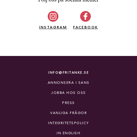
b
ö
c
INSTAGRAM
k
FACEBOOK
e
r
o
n
l
i
INFO@FRITANKE.SE
n
ANNONSERA I SANS
e
h
JOBBA HOS OSS
o
PRESS
s
F
VANLIGA FRÅGOR
r
INTEGRITETSPOLICY
i
T
IN ENGLISH