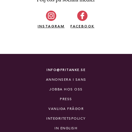
b
ö
c
INSTAGRAM
k
FACEBOOK
e
r
o
n
l
i
INFO@FRITANKE.SE
n
ANNONSERA I SANS
e
h
JOBBA HOS OSS
o
PRESS
s
F
VANLIGA FRÅGOR
r
INTEGRITETSPOLICY
i
T
IN ENGLISH