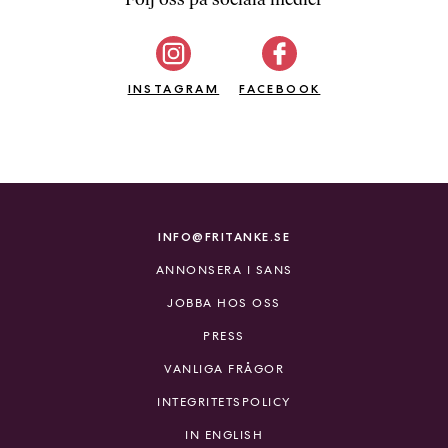
b
ö
c
INSTAGRAM
k
FACEBOOK
e
r
o
n
l
i
INFO@FRITANKE.SE
n
ANNONSERA I SANS
e
h
JOBBA HOS OSS
o
PRESS
s
F
VANLIGA FRÅGOR
r
INTEGRITETSPOLICY
i
T
IN ENGLISH