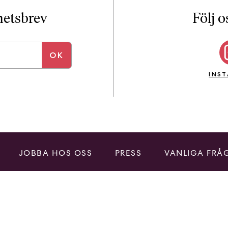
i
T
yhetsbrev
Följ o
a
n
k
e
INS
JOBBA HOS OSS
PRESS
VANLIGA FRÅ