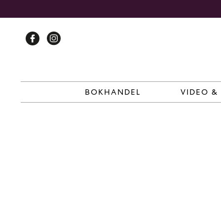
Skip
to
content
BOKHANDEL
VIDEO &