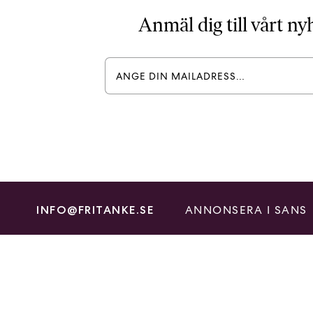
Anmäl dig till vårt n
ANNONSERA I SANS
INFO@FRITANKE.SE