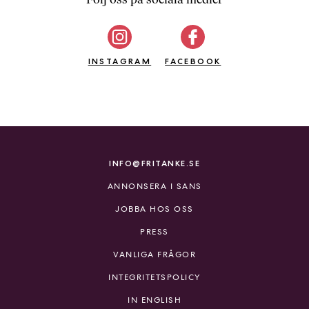
b
ö
c
INSTAGRAM
k
FACEBOOK
e
r
o
n
l
i
INFO@FRITANKE.SE
n
ANNONSERA I SANS
e
h
JOBBA HOS OSS
o
PRESS
s
F
VANLIGA FRÅGOR
r
INTEGRITETSPOLICY
i
T
IN ENGLISH