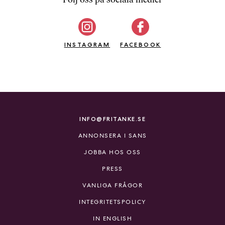
b
ö
c
INSTAGRAM
k
FACEBOOK
e
r
o
n
l
i
INFO@FRITANKE.SE
n
ANNONSERA I SANS
e
h
JOBBA HOS OSS
o
PRESS
s
F
VANLIGA FRÅGOR
r
INTEGRITETSPOLICY
i
T
IN ENGLISH